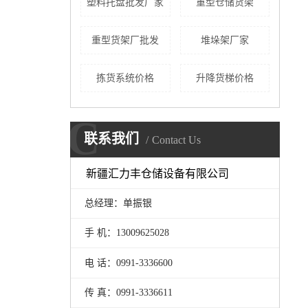
塑料托盘批发厂家
重型仓储货架
重型货架厂批发
堆垛架厂家
拣货系统价格
升降货梯价格
C
联系我们
Contact Us
新疆汇力丰仓储设备有限公司
总经理：单振银
手 机：13009625028
电 话：0991-3336600
传 真：0991-3336611