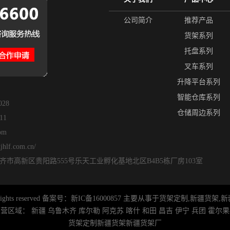
公司简介
推荐产品
货架系列
托盘系列
叉车系列
升降平台系列
智能仓库系列
028
仓储周边系列
11
om
lf.com.cn/
市高新区贵阳路555号乐天工业孵化基地北区B4B5栋厂房103室
hts reserved 备案号：
新IC备16000857
主要从事于
货架定制
,
新疆货架
,
新
主营区域：
新疆
乌鲁木齐
库尔勒
阿克苏
喀什
和田
昌吉
伊宁
兵团
霍尔果
货架定制
新疆货架
新疆货架厂