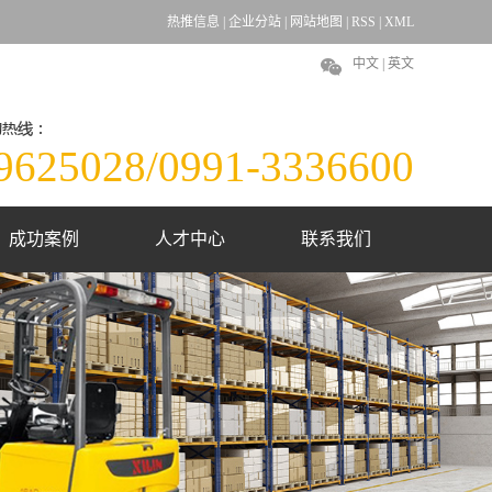
热推信息
|
企业分站
|
网站地图
|
RSS
|
XML
中文 | 英文
9625028/0991-3336600
成功案例
人才中心
联系我们