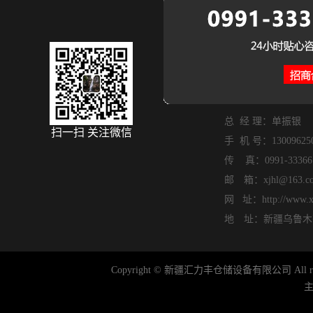
总 经 理：单振银
扫一扫 关注微信
手 机 号：13009625
传 真：0991-33366
邮 箱：xjhl@163.c
网 址：http://www.xjh
地 址：新疆乌鲁木齐
Copyright © 新疆汇力丰仓储设备有限公司 All rig