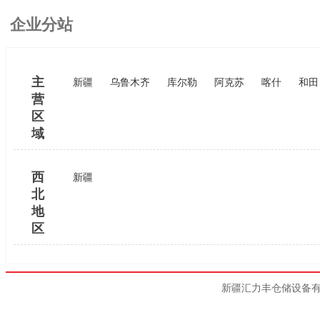
企业分站
主
新疆
乌鲁木齐
库尔勒
阿克苏
喀什
和田
营
区
域
西
新疆
北
地
区
新疆汇力丰仓储设备