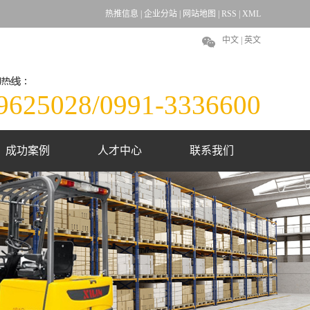
热推信息
|
企业分站
|
网站地图
|
RSS
|
XML
中文 | 英文
9625028/0991-3336600
成功案例
人才中心
联系我们