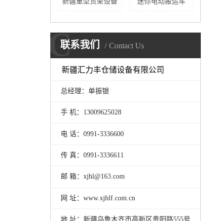
新疆重型货架设备
迷你电动搬运车
C
联系我们
Contact Us
新疆汇力丰仓储设备有限公司
总经理：单振银
手 机：13009625028
电 话：0991-3336600
传 真：0991-3336611
邮 箱：xjhl@163.com
网 址：www.xjhlf.com.cn
地 址：新疆乌鲁木齐市高新区贵阳路555号