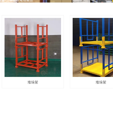
堆垛架
堆垛架